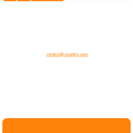
Finanční situace tě nezastaví
Pokud máš nízký rozpočet a nemůžeš si nyní balíček dovolit,
napiš nám e-mail na
cesko@younity.one
. Popiš nám stručně
svou situaci a napiš, kolik si v tuto chvíli můžeš dovolit za
balíček zaplatit.
Společně se pokusíme najít řešení.
Máš další otázky?