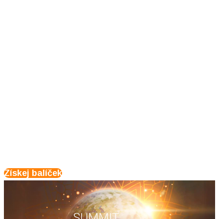
časově omezenou nabídku
115 €
A navíc bude díky tvému nákupu na
našem území zasazen strom!
Získej balíček