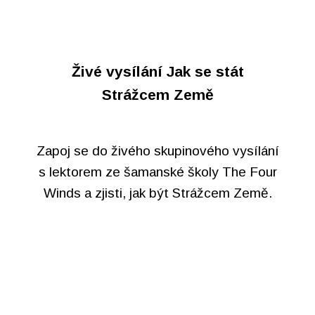
Živé vysílání Jak se stát
Strážcem Země
Zapoj se do živého skupinového vysílání
s lektorem ze šamanské školy The Four
Winds a zjisti, jak být Strážcem Země.
KOMPLETNÍ ONLINE SUMMIT
+ BONUSOVÝ BALÍČEK
… to vše může být tvoje! Využij