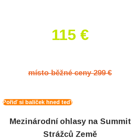
115 €
místo běžné ceny 299 €
Pořiď si balíček hned teď!
Mezinárodní ohlasy na Summit
Strážců Země