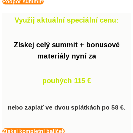
Podpoř summit!
Využij aktuální speciální cenu:
Získej celý summit + bonusové
materiály nyní za
pouhých 115 €
nebo zaplať ve dvou splátkách po 58 €.
Získej kompletní balíček