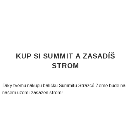
KUP SI SUMMIT A ZASADÍŠ
STROM
Díky tvému nákupu balíčku Summitu Strážců Země bude na
našem území zasazen strom!
Celý tento summitový balíček můžeš
nyní mít za