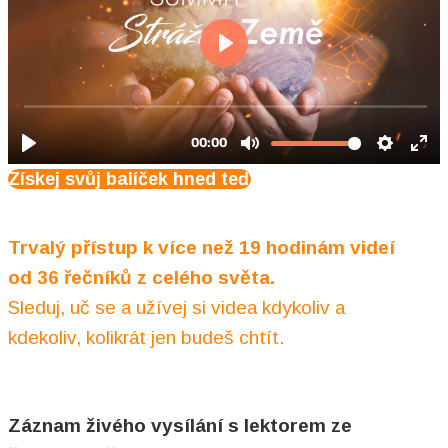
Získej svůj balíček hned teď
Trvalý přístup k více než 19 hodinám videí
od 36 řečníků z celého světa.
Sleduj, uč se a užívej si videa kdykoliv a
kdekoliv, kolikrát jen budeš chtít.
Záznam živého vysílání s lektorem ze