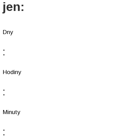
jen:
Dny
:
Hodiny
:
Minuty
: