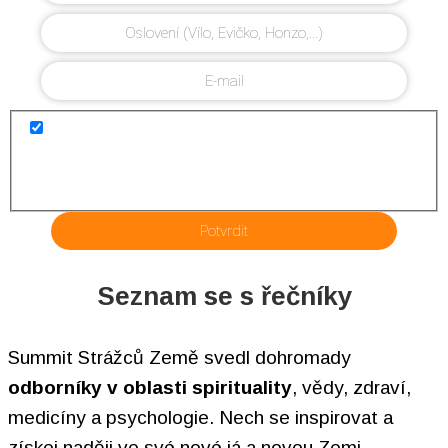
Tímto akceptuji
ustanovení o ochraně osobních údajů
a přihlášením se
hlásím k odebírání skvělých nabídek v newsletteru od younity Česká
republika a Slovensko a EWA Consulting s.r.o. S vašimi údaji bude
nakládáno jako s důvěrnými a nebudou předány třetím stranám.
Potvrdit
Seznam se s řečníky
Summit Strážců Země svedl dohromady
odborníky v oblasti spirituality
, vědy, zdraví,
medicíny a psychologie. Nech se inspirovat a
získej naději ve své nové já a novou Zemi.