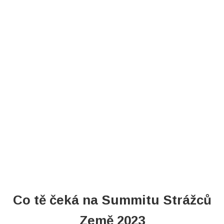

100% zdarma
}
19+ hodin videí
Co tě čeká na Summitu Strážců
Země 2023