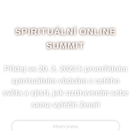
SPIRITUÁLNÍ ONLINE
SUMMIT
Přidej se 20. 2. 2023 k prvotřídním
spirituálním vůdcům z celého
světa a zjisti, jak uzdravením sebe
sama vyléčit Zemi!